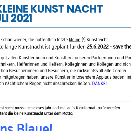
 KLEINE KUNST NACHT
ULI 2021
 schon wieder, die hoffentlich letzte
kleine
(!) Kunstnacht.
te
lange
Kunstnacht ist geplant für den
25.6.2022 - save the
gilt allen Künstlerinnen und Künstlern, unseren Partnerinnen und Pa
hnikern, Helferinnen und Helfern, Kolleginnen und Kollegen und nicht
chen Besucherinnern und Besuchern, die rücksichtsvoll alle Corona-
mitgetragen haben, unsere Künstler in tosendem Applaus baden li
on nächtlichem Regen nicht abschrecken ließen.
DANKE!
nstnacht muss auch dieses Jahr nochmal auf's Kleinformat zurückgreifen.
teht die kleine Kunstnacht unter dem Motto:
ins Blaue!