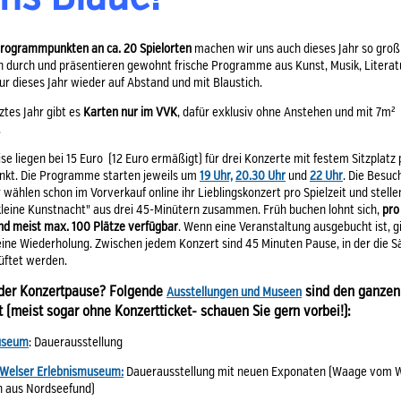
Programmpunkten an ca. 20 Spielorten
machen wir uns auch dieses Jahr so groß
n durch und präsentieren gewohnt frische Programme aus Kunst, Musik, Literat
ur dieses Jahr wieder auf Abstand und mit Blaustich.
ztes Jahr gibt es
K
arten nur im VVK
, dafür exklusiv ohne Anstehen und mit 7m²
.
ise liegen bei 15 Euro (12 Euro ermäßigt) für drei Konzerte mit festem Sitzplatz 
kt. Die Programme starten jeweils um
19 Uhr,
20.30 Uhr
und
22 Uhr
. Die Besuc
wählen schon im Vorverkauf online ihr Lieblingskonzert pro Spielzeit und stellen
„kleine Kunstnacht" aus drei 45-Minütern zusammen. Früh buchen lohnt sich,
pro
d meist max. 100 Plätze verfügbar
. Wenn eine Veranstaltung ausgebucht ist, g
eine Wiederholung. Zwischen jedem Konzert sind 45 Minuten Pause, in der die S
üftet werden.
 der Konzertpause? Folgende
sind den ganzen
Ausstellungen und Museen
t (meist sogar ohne Konzertticket- schauen Sie gern vorbei!):
useum
: Dauerausstellung
 Welser Erlebnismuseum:
Dauerausstellung mit neuen Exponaten (Waage vom W
n aus Nordseefund)