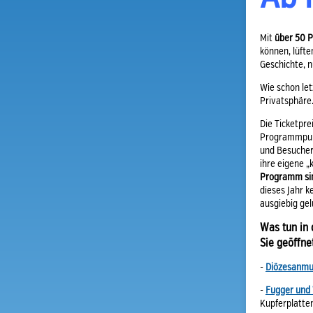
Mit
über 50 
können, lüfte
Geschichte, n
Wie schon let
Privatsphäre
Die Ticketpre
Programmpun
und Besucher 
ihre eigene 
Programm sin
dieses Jahr k
ausgiebig gel
Was tun in
Sie geöffne
-
Diözesanm
-
Fugger und
Kupferplatte