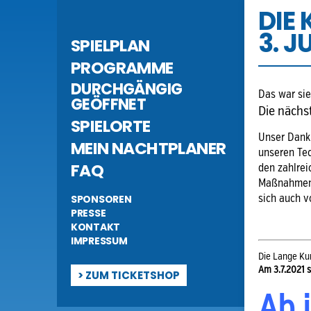
DIE
3. J
SPIELPLAN
PROGRAMME
DURCHGÄNGIG
Das war sie
GEÖFFNET
Die nächs
SPIELORTE
Unser Dank 
MEIN NACHTPLANER
unseren Tec
FAQ
den zahlrei
Maßnahmen 
SPONSOREN
sich auch v
PRESSE
KONTAKT
IMPRESSUM
Die Lange Ku
Am 3.7.2021 s
>
ZUM TICKETSHOP
Ab 