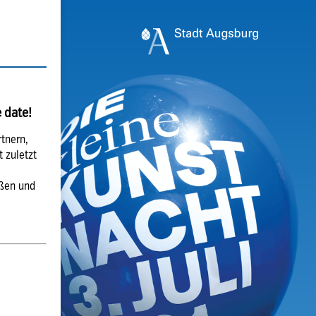
 date!
rtnern,
 zuletzt
eßen und