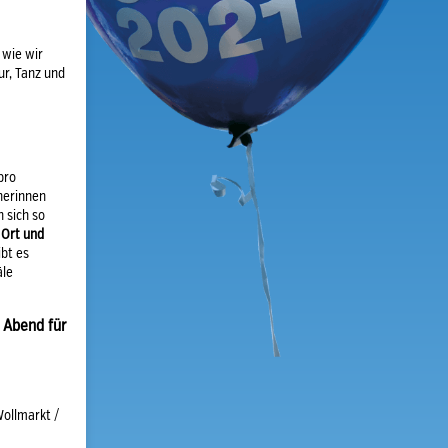
 wie wir
ur, Tanz und
pro
herinnen
 sich so
 Ort und
ibt es
äle
 Abend für
ollmarkt /