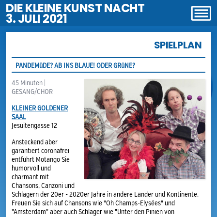
DIE KLEINE KUNST NACHT
3. JULI 2021
SPIELPLAN
PANDEMüDE? AB INS BLAUE! ODER GRüNE?
45 Minuten |
GESANG/CHOR
KLEINER GOLDENER
SAAL
Jesuitengasse 12
Ansteckend aber
garantiert coronafrei
entführt Motango Sie
humorvoll und
charmant mit
Chansons, Canzoni und
Schlagern der 20er - 2020er Jahre in andere Länder und Kontinente.
Freuen Sie sich auf Chansons wie "Oh Champs-Elysées" und
"Amsterdam" aber auch Schlager wie "Unter den Pinien von