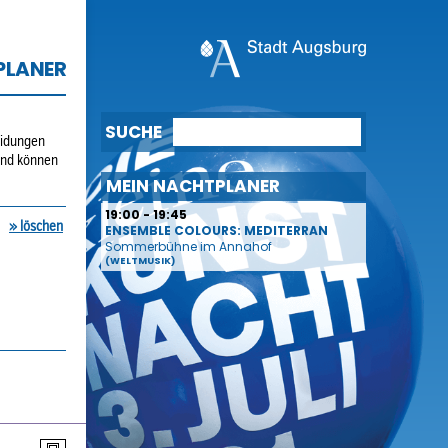
PLANER
SUCHE
eidungen
und können
MEIN NACHTPLANER
» löschen