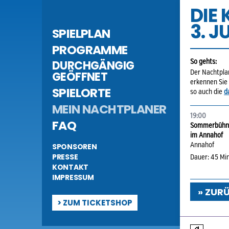
DIE
3. J
SPIELPLAN
PROGRAMME
DURCHGÄNGIG
So gehts:
GEÖFFNET
Der Nachtplan
erkennen Sie
SPIELORTE
so auch die
d
MEIN NACHTPLANER
19:00
FAQ
Sommerbühn
im Annahof
SPONSOREN
Annahof
PRESSE
Dauer: 45 Min
KONTAKT
IMPRESSUM
» ZUR
>
ZUM TICKETSHOP