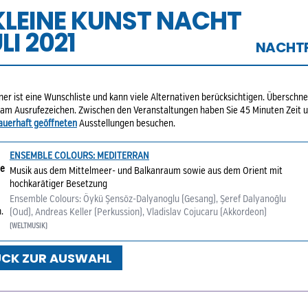
 KLEINE KUNST NACHT
ULI 2021
NACHT
er ist eine Wunschliste und kann viele Alternativen berücksichtigen. Überschn
 am Ausrufezeichen. Zwischen den Veranstaltungen haben Sie 45 Minuten Zeit 
auerhaft geöffneten
Ausstellungen besuchen.
ENSEMBLE COLOURS: MEDITERRAN
e
Musik aus dem Mittelmeer- und Balkanraum sowie aus dem Orient mit
hochkarätiger Besetzung
Ensemble Colours: Öykü Şensöz-Dalyanoglu (Gesang), Şeref Dalyanoğlu
.
(Oud), Andreas Keller (Perkussion), Vladislav Cojucaru (Akkordeon)
(WELTMUSIK)
ÜCK ZUR AUSWAHL