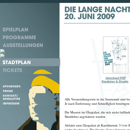
download PDF
Stadtplan & Shuttle
Alle Veranstaltungsorte in der Innenstadt sind 
Je nach Entfernung und Schnelligkeit benötigen
Die Museen im Glaspalast, die sich nicht fußläuf
Shuttlebus angefahren werden
Abfahrt zum Glaspalast ab Karolinenstr. 3 (vor J
(siehe
). Die
können sie
Stadtplan
Shuttle-Zeiten