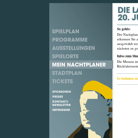
So gehts:
Der Nachtplane
erkennen Sie 
ausgewählt wer
nächsten zu 
Infos zum Shu
Die Museen im
Rückfahrtszei
Es befinden 