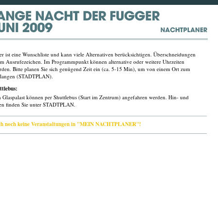
r ist eine Wunschliste und kann viele Alternativen berücksichtigen. Überschneidungen
am Ausrufezeichen. Im Programmpunkt können alternative oder weitere Uhrzeiten
den. Bitte planen Sie sich genügend Zeit ein (ca. 5-15 Min), um von einem Ort zum
gelangen (STADTPLAN).
ttlebus:
 Glaspalast können per Shuttlebus (Start im Zentrum) angefahren werden. Hin- und
ten finden Sie unter STADTPLAN.
sich noch keine Veranstaltungen in "MEIN NACHTPLANER"!